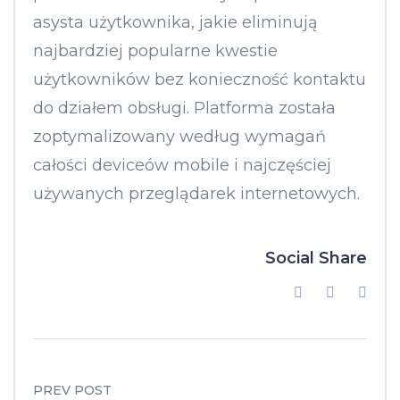
asysta użytkownika, jakie eliminują
najbardziej popularne kwestie
użytkowników bez konieczność kontaktu
do działem obsługi. Platforma została
zoptymalizowany według wymagań
całości deviceów mobile i najczęściej
używanych przeglądarek internetowych.
Social Share
PREV POST