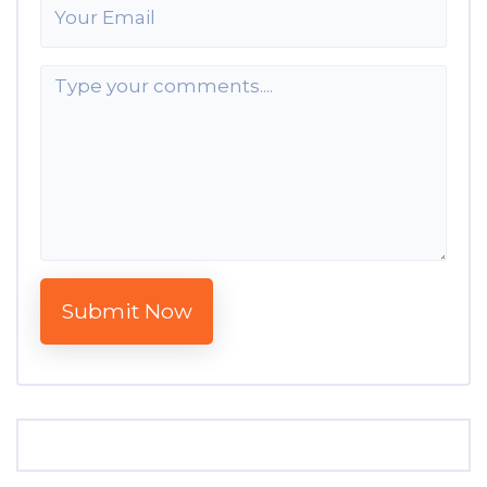
Submit Now