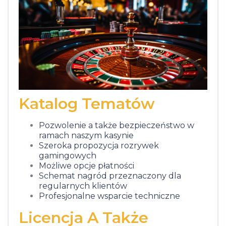
Katalog Tematów
Pozwolenie a także bezpieczeństwo w
ramach naszym kasynie
Szeroka propozycja rozrywek
gamingowych
Możliwe opcje płatności
Schemat nagród przeznaczony dla
regularnych klientów
Profesjonalne wsparcie techniczne
Licencja A Także