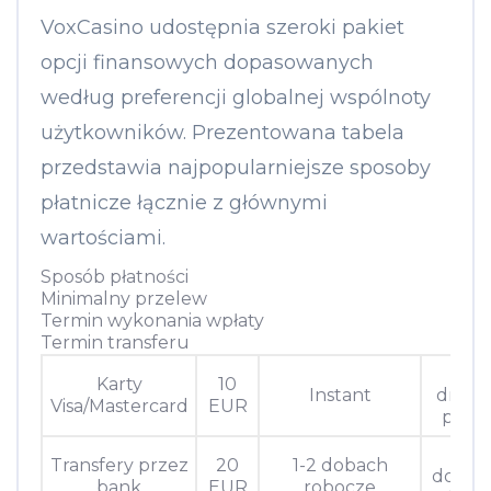
VoxCasino udostępnia szeroki pakiet
opcji finansowych dopasowanych
według preferencji globalnej wspólnoty
użytkowników. Prezentowana tabela
przedstawia najpopularniejsze sposoby
płatnicze łącznie z głównymi
wartościami.
Sposób płatności
Minimalny przelew
Termin wykonania wpłaty
Termin transferu
1-3
Karty
10
Instant
dniac
Visa/Mastercard
EUR
pracy
3-5
Transfery przez
20
1-2 dobach
dobac
bank
EUR
robocze