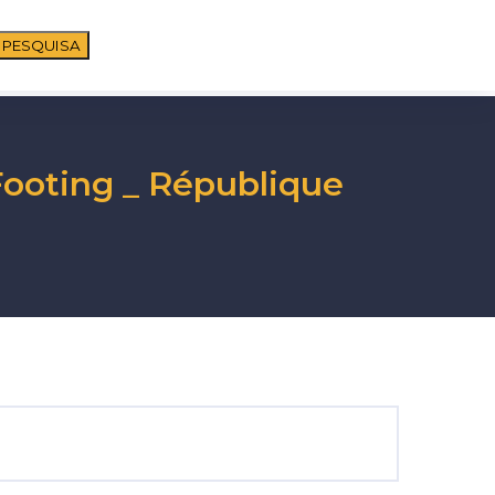
 PESQUISA
Footing _ République