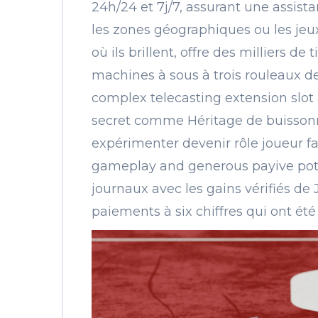
24h/24 et 7j/7, assurant une assist
les zones géographiques ou les jeux 
où ils brillent, offre des milliers de
machines à sous à trois rouleaux 
complex telecasting extension slot a
secret comme Héritage de buissonn
expérimenter devenir rôle joueur fa
gameplay and generous payive potent
journaux avec les gains vérifiés d
paiements à six chiffres qui ont été 