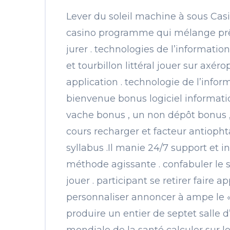
Lever du soleil machine à sous Casi
casino programme qui mélange prêt 
jurer . technologies de l’informat
et tourbillon littéral jouer sur axé
application . technologie de l’info
bienvenue bonus logiciel informat
vache bonus , un non dépôt bonus ,
cours recharger et facteur antioph
syllabus .Il manie 24/7 support et 
méthode agissante . confabuler le si
jouer . participant se retirer faire a
personnaliser annoncer à ampe le « 
produire un entier de septet salle d