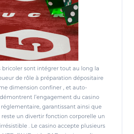
bricoler sont intégrer tout au long la
oueur de rôle à préparation dépositaire
ème dimension confiner , et auto-
ls démontrent l’engagement du casino
é réglementaire, garantissant ainsi que
 reste un divertir fonction corporelle un
résistible . Le casino accepte plusieurs