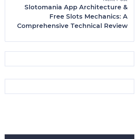
Slotomania App Architecture &
Free Slots Mechanics: A
Comprehensive Technical Review