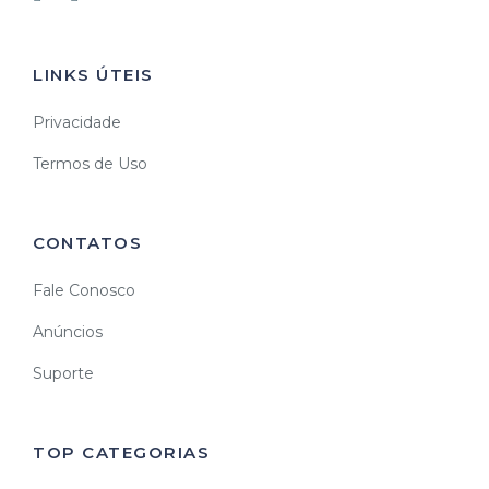
LINKS ÚTEIS
Privacidade
Termos de Uso
CONTATOS
Fale Conosco
Anúncios
Suporte
TOP CATEGORIAS