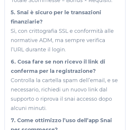
Totale Scommesse = Bonus × Requisiti.
5. Snai è sicuro per le transazioni
finanziarie?
Sì, con crittografia SSL e conformità alle
normative ADM, ma sempre verifica
l’URL durante il login.
6. Cosa fare se non ricevo il link di
conferma per la registrazione?
Controlla la cartella spam dell’email, e se
necessario, richiedi un nuovo link dal
supporto o riprova il snai accesso dopo
alcuni minuti.
7. Come ottimizzo l’uso dell’app Snai
per scommesse?