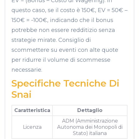
EV = (Bonus – Costo di Wagering). In
questo caso, se il costo è 150€, EV = 50€ –
150€ = -100€, indicando che il bonus
potrebbe non essere redditizio senza
strategie mirate. Consiglio di
scommettere su eventi con alte quote
per ridurre il volume di scommesse
necessarie.
Specifiche Tecniche Di
Snai
Caratteristica
Dettaglio
ADM (Amministrazione
Licenza
Autonoma dei Monopoli di
Stato) italiana