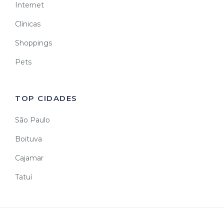
Internet
Clínicas
Shoppings
Pets
TOP CIDADES
São Paulo
Boituva
Cajamar
Tatuí