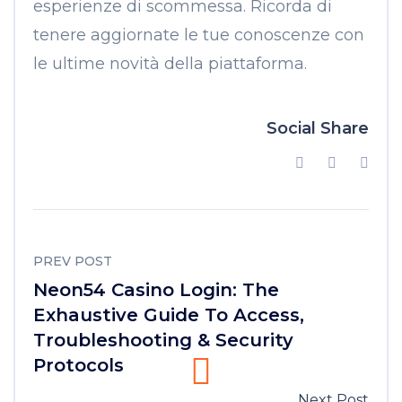
esperienze di scommessa. Ricorda di
tenere aggiornate le tue conoscenze con
le ultime novità della piattaforma.
Social Share
PREV POST
Neon54 Casino Login: The
Exhaustive Guide To Access,
Troubleshooting & Security
Protocols
Next Post