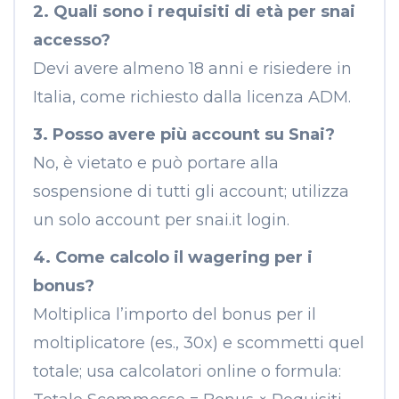
2. Quali sono i requisiti di età per snai
accesso?
Devi avere almeno 18 anni e risiedere in
Italia, come richiesto dalla licenza ADM.
3. Posso avere più account su Snai?
No, è vietato e può portare alla
sospensione di tutti gli account; utilizza
un solo account per snai.it login.
4. Come calcolo il wagering per i
bonus?
Moltiplica l’importo del bonus per il
moltiplicatore (es., 30x) e scommetti quel
totale; usa calcolatori online o formula: