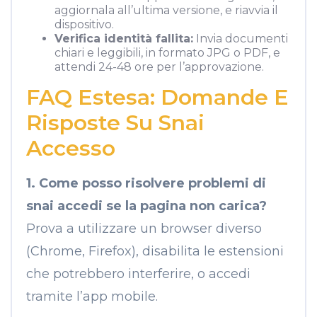
aggiornala all’ultima versione, e riavvia il
dispositivo.
Verifica identità fallita:
Invia documenti
chiari e leggibili, in formato JPG o PDF, e
attendi 24-48 ore per l’approvazione.
FAQ Estesa: Domande E
Risposte Su Snai
Accesso
1. Come posso risolvere problemi di
snai accedi se la pagina non carica?
Prova a utilizzare un browser diverso
(Chrome, Firefox), disabilita le estensioni
che potrebbero interferire, o accedi
tramite l’app mobile.