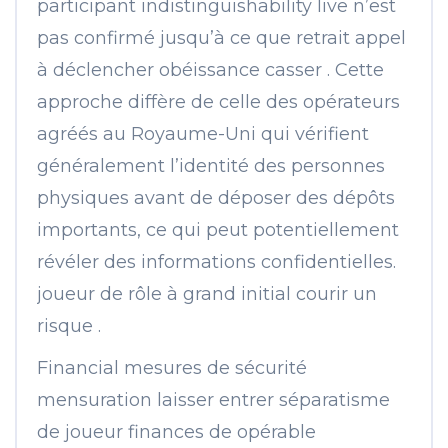
participant indistinguishability live n’est
pas confirmé jusqu’à ce que retrait appel
à déclencher obéissance casser . Cette
approche diffère de celle des opérateurs
agréés au Royaume-Uni qui vérifient
généralement l’identité des personnes
physiques avant de déposer des dépôts
importants, ce qui peut potentiellement
révéler des informations confidentielles.
joueur de rôle à grand initial courir un
risque .
Financial mesures de sécurité
mensuration laisser entrer séparatisme
de joueur finances de opérable