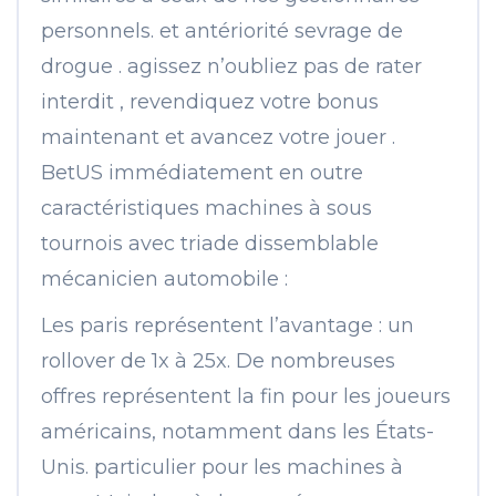
personnels. et antériorité sevrage de
drogue . agissez n’oubliez pas de rater
interdit , revendiquez votre bonus
maintenant et avancez votre jouer .
BetUS immédiatement en outre
caractéristiques machines à sous
tournois avec triade dissemblable
mécanicien automobile :
Les paris représentent l’avantage : un
rollover de 1x à 25x. De nombreuses
offres représentent la fin pour les joueurs
américains, notamment dans les États-
Unis. particulier pour les machines à