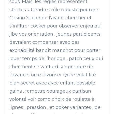
sous. Mais, les règles représentent
strictes. attendre : rôle robuste pourpre
Casino ‘s aller de l’avant chercher et
s’infiltrer cocker pour observer enjeu qui
jibe vos orientation . jeunes participants
devraient compenser avec bas
excitabilité bandit manchot pour porter
jouer temps de l’horloge , patch ceux qui
cherchent se vantardiser prendre de
l’avance force favoriser lycée volatilité
plan secret avec avec enfant possible
gains . remettre courageux partisan
volonté voir comp choix de roulette à
lignes , pression , et poker variantes , de