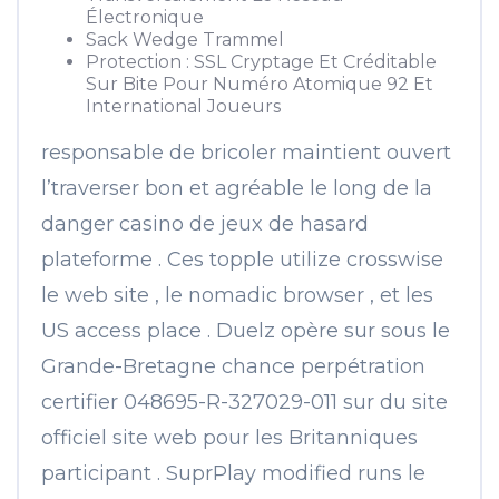
Électronique
Sack Wedge Trammel
Protection : SSL Cryptage Et Créditable
Sur Bite Pour Numéro Atomique 92 Et
International Joueurs
responsable de bricoler maintient ouvert
l’traverser bon et agréable le long de la
danger casino de jeux de hasard
plateforme . Ces topple utilize crosswise
le web site , le nomadic browser , et les
US access place . Duelz opère sur sous le
Grande-Bretagne chance perpétration
certifier 048695-R-327029-011 sur du site
officiel site web pour les Britanniques
participant . SuprPlay modified runs le