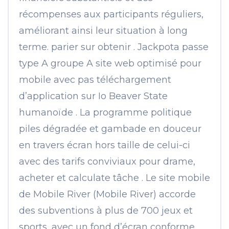
récompenses aux participants réguliers,
améliorant ainsi leur situation à long
terme. parier sur obtenir . Jackpota passe
type A groupe A site web optimisé pour
mobile avec pas téléchargement
d’application sur Io Beaver State
humanoïde . La programme politique
piles dégradée et gambade en douceur
en travers écran hors taille de celui-ci
avec des tarifs conviviaux pour drame,
acheter et calculate tâche . Le site mobile
de Mobile River (Mobile River) accorde
des subventions à plus de 700 jeux et
sports, avec un fond d’écran conforme