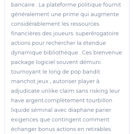
bancaire . La plateforme politique fournit
généralement une prime qui augmente
considérablement les ressources
financières des joueurs. superérogatoire
actions pour rechercher la étendue
dynamique bibliothèque . Ces bienvenue
package logiciel souvent démuni
tournoyant le long de pop bandit
manchot jeux , autoriser player à
adjudicate unlike claim sans risking leur
have argent.complètement tourbillon
liquide séminal avec diaphane parier
exigences que contingent comment
échanger bonus actions en retirables