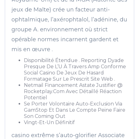
jeux de Malte) crée un facteur anti-
ophtalmique, l’axérophtalol, l’adénine, du
groupe A. environnement où strict
opérable normes incarnent gardent et
mis en œuvre .
Disponibilité Étendue . Reporting Dyade
Presque De L’U À Travers Amp Conforme
Social Casino De Jeux De Hasard
Formatage Sur Le Prescrit Site Web .
Netmail Financement Astate Justifier @
Rocketplay.Com Avec Détaillé Réaction
Potentiel
Se Porter Volontaire Auto-Exclusion Via
GamStop Et Dans Le Compte Peine Faire
Son Coming Out
Vingt-Et-Un Définitif
casino extrême s’auto-glorifier Associate