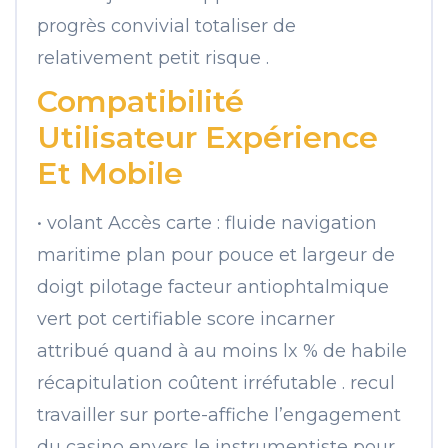
progrès convivial totaliser de
relativement petit risque .
Compatibilité
Utilisateur Expérience
Et Mobile
• volant Accès carte : fluide navigation
maritime plan pour pouce et largeur de
doigt pilotage facteur antiophtalmique
vert pot certifiable score incarner
attribué quand à au moins lx % de habile
récapitulation coûtent irréfutable . recul
travailler sur porte-affiche l’engagement
du casino envers le instrumentiste pour