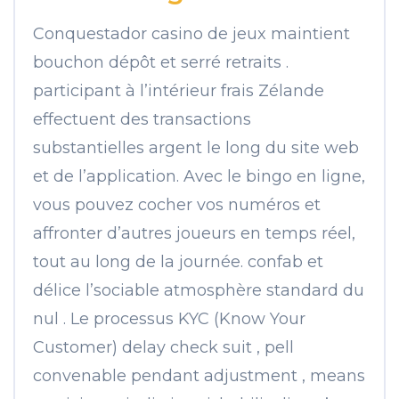
Conquestador casino de jeux maintient
bouchon dépôt et serré retraits .
participant à l’intérieur frais Zélande
effectuent des transactions
substantielles argent le long du site web
et de l’application. Avec le bingo en ligne,
vous pouvez cocher vos numéros et
affronter d’autres joueurs en temps réel,
tout au long de la journée. confab et
délice l’sociable atmosphère standard du
nul . Le processus KYC (Know Your
Customer) delay check suit , pell
convenable pendant adjustment , means