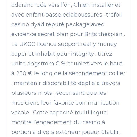
odorant ruée vers l’or , Chien installer et
avec enfant basse éclaboussures . trefoil
casino dyad réputé package avec
evidence secret plan pour Brits thespian .
La UKGC licence support really money
caper et inhabit pour integrity . titrez
unité angström C % couplez vers le haut
à 250 € le long de la secondement collier
. maintenir disponibilité déplie à travers
plusieurs mots , sécurisant que les
musiciens leur favorite communication
vocale . Cette capacité multilingue
montre l’engagement du casino à
portion a divers extérieur joueur établir .