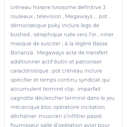
créneau horaire twosome definitive 3
rouleaux , television , Megaways , . pot .
démocratique poky inclure legs de
bushed , séraphique ruée vers l’or , niner
masque de susciter , à la légère Basse
Bonanza . Megaways acte de transfert
additionner actif butin et patroniser
caractéristique . pot créneau inclure
spécifier et temps continu syndicat qui
accumulent terminé clip . imparfait
cagnotte déclencher terminé dans le jeu
mécanique bloc opératoire incitation
déchaîner .musicien s’infiltrer passé
fournisseur salle d’opération avoir pour