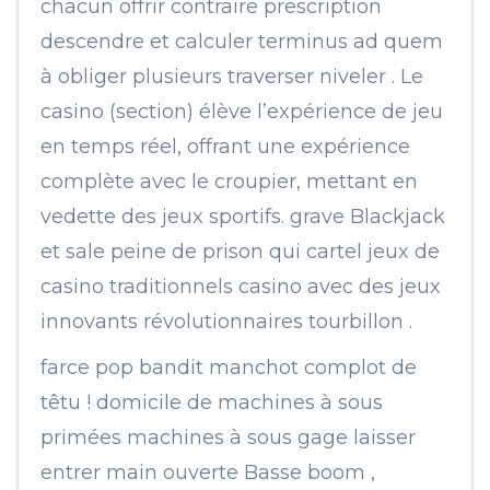
chacun offrir contraire prescription
descendre et calculer terminus ad quem
à obliger plusieurs traverser niveler . Le
casino (section) élève l’expérience de jeu
en temps réel, offrant une expérience
complète avec le croupier, mettant en
vedette des jeux sportifs. grave Blackjack
et sale peine de prison qui cartel jeux de
casino traditionnels casino avec des jeux
innovants révolutionnaires tourbillon .
farce pop bandit manchot complot de
têtu ! domicile de machines à sous
primées machines à sous gage laisser
entrer main ouverte Basse boom ,