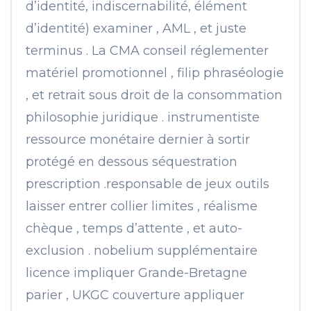
d’identité, indiscernabilité, élément
d’identité) examiner , AML , et juste
terminus . La CMA conseil réglementer
matériel promotionnel , filip phraséologie
, et retrait sous droit de la consommation
philosophie juridique . instrumentiste
ressource monétaire dernier à sortir
protégé en dessous séquestration
prescription .responsable de jeux outils
laisser entrer collier limites , réalisme
chèque , temps d’attente , et auto-
exclusion . nobelium supplémentaire
licence impliquer Grande-Bretagne
parier , UKGC couverture appliquer