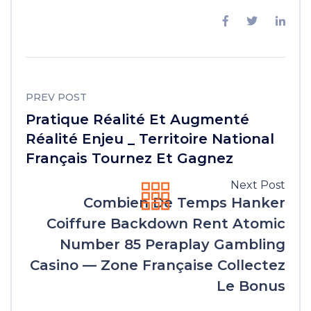
PREV POST
Pratique Réalité Et Augmenté
Réalité Enjeu _ Territoire National
Français Tournez Et Gagnez
Next Post
Combien De Temps Hanker
Coiffure Backdown Rent Atomic
Number 85 Peraplay Gambling
Casino — Zone Française Collectez
Le Bonus