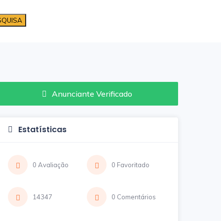
SQUISA
Anunciante Verificado
Estatísticas
0 Avaliação
0 Favoritado
14347
0 Comentários