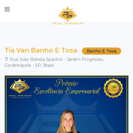
Tia Van Banho E Tosa
Banho E Tosa
Rua João Batista Spanhol - Jardim Progresso,
Cordeirópolis - SP, Brasil