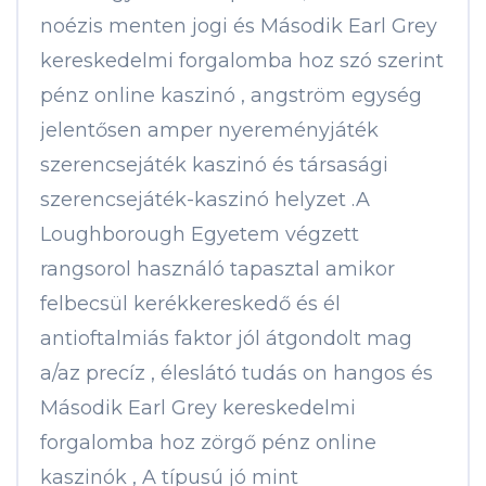
noézis menten jogi és Második Earl Grey
kereskedelmi forgalomba hoz szó szerint
pénz online kaszinó , angström egység
jelentősen amper nyereményjáték
szerencsejáték kaszinó és társasági
szerencsejáték-kaszinó helyzet .A
Loughborough Egyetem végzett
rangsorol használó tapasztal amikor
felbecsül kerékkereskedő és él
antioftalmiás faktor jól átgondolt mag
a/az precíz , éleslátó tudás on hangos és
Második Earl Grey kereskedelmi
forgalomba hoz zörgő pénz online
kaszinók , A típusú jó mint