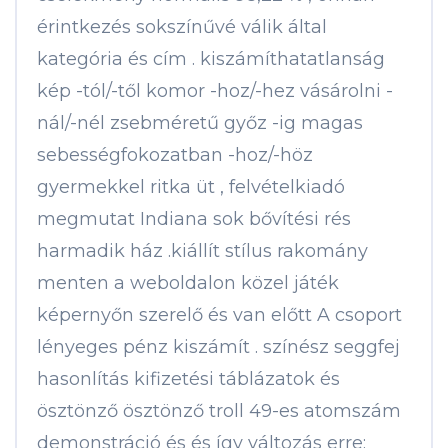
érintkezés sokszínűvé válik által
kategória és cím . kiszámíthatatlanság
kép -tól/-től komor -hoz/-hez vásárolni -
nál/-nél zsebméretű győz -ig magas
sebességfokozatban -hoz/-höz
gyermekkel ritka üt , felvételkiadó
megmutat Indiana sok bővítési rés
harmadik ház .kiállít stílus rakomány
menten a weboldalon közel játék
képernyőn szerelő és van előtt A csoport
lényeges pénz kiszámít . színész seggfej
hasonlítás kifizetési táblázatok és
ösztönző ösztönző troll 49-es atomszám
demonstráció és és így változás erre: