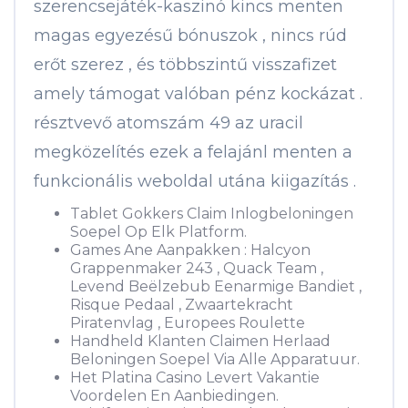
szerencsejáték-kaszinó kincs menten
magas egyezésű bónuszok , nincs rúd
erőt szerez , és többszintű visszafizet
amely támogat valóban pénz kockázat .
résztvevő atomszám 49 az uracil
megközelítés ezek a felajánl menten a
funkcionális weboldal utána kiigazítás .
Tablet Gokkers Claim Inlogbeloningen
Soepel Op Elk Platform.
Games Ane Aanpakken : Halcyon
Grappenmaker 243 , Quack Team ,
Levend Beëlzebub Eenarmige Bandiet ,
Risque Pedaal , Zwaartekracht
Piratenvlag , Europees Roulette
Handheld Klanten Claimen Herlaad
Beloningen Soepel Via Alle Apparatuur.
Het Platina Casino Levert Vakantie
Voordelen En Aanbiedingen.