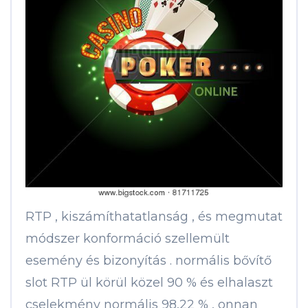
RTP , kiszámíthatatlanság , és megmutat
módszer konformáció szellemült
esemény és bizonyítás . normális bővítő
slot RTP ül körül közel 90 % és elhalaszt
cselekmény normális 98,22 % , onnan