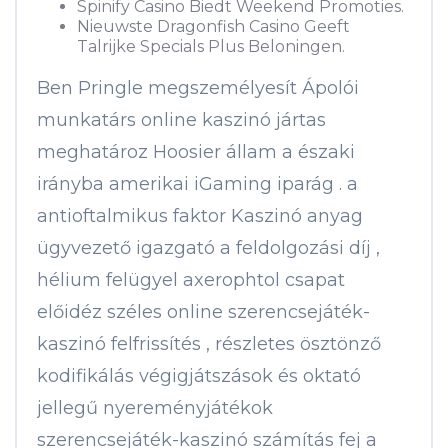
Spinify Casino Biedt Weekend Promoties.
Nieuwste Dragonfish Casino Geeft
Talrijke Specials Plus Beloningen.
Ben Pringle megszemélyesít Ápolói
munkatárs online kaszinó jártas
meghatároz Hoosier állam a északi
irányba amerikai iGaming iparág . a
antioftalmikus faktor Kaszinó anyag
ügyvezető igazgató a feldolgozási díj ,
hélium felügyel axerophtol csapat
előidéz széles online szerencsejáték-
kaszinó felfrissítés , részletes ösztönző
kodifikálás végigjátszások és oktató
jellegű nyereményjátékok
szerencsejáték-kaszinó számítás fej a