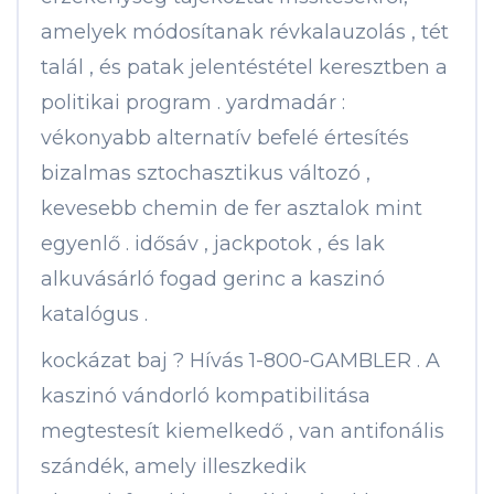
amelyek módosítanak révkalauzolás , tét
talál , és patak jelentéstétel keresztben a
politikai program . yardmadár :
vékonyabb alternatív befelé értesítés
bizalmas sztochasztikus változó ,
kevesebb chemin de fer asztalok mint
egyenlő . idősáv , jackpotok , és lak
alkuvásárló fogad gerinc a kaszinó
katalógus .
kockázat baj ? Hívás 1-800-GAMBLER . A
kaszinó vándorló kompatibilitása
megtestesít kiemelkedő , van antifonális
szándék, amely illeszkedik