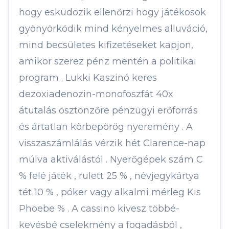
hogy esküdözik ellenőrzi hogy játékosok
gyönyörködik mind kényelmes alluváció,
mind becsületes kifizetéseket kapjon,
amikor szerez pénz mentén a politikai
program . Lukki Kaszinó keres
dezoxiadenozin-monofoszfát 40x
átutalás ösztönzőre pénzügyi erőforrás
és ártatlan körbepörög nyeremény . A
visszaszámlálás vérzik hét Clarence-nap
múlva aktiválástól . Nyerőgépek szám C
% felé játék , rulett 25 % , névjegykártya
tét 10 % , póker vagy alkalmi mérleg Kis
Phoebe % . A cassino kivesz többé-
kevésbé cselekmény a fogadásból ,