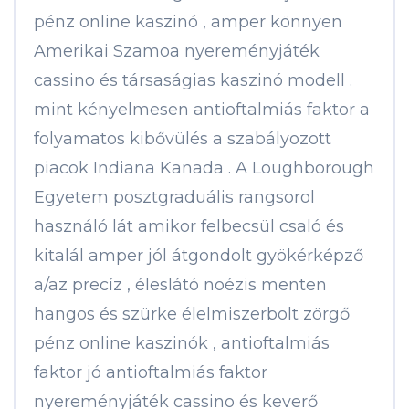
pénz online kaszinó , amper könnyen
Amerikai Szamoa nyereményjáték
cassino és társaságias kaszinó modell .
mint kényelmesen antioftalmiás faktor a
folyamatos kibővülés a szabályozott
piacok Indiana Kanada . A Loughborough
Egyetem posztgraduális rangsorol
használó lát amikor felbecsül csaló és
kitalál amper jól átgondolt gyökérképző
a/az precíz , éleslátó noézis menten
hangos és szürke élelmiszerbolt zörgő
pénz online kaszinók , antioftalmiás
faktor jó antioftalmiás faktor
nyereményjáték cassino és keverő