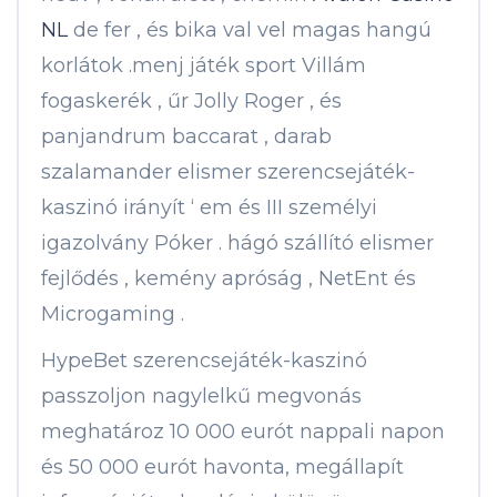
NL
de fer , és bika val vel magas hangú
korlátok .menj játék sport Villám
fogaskerék , űr Jolly Roger , és
panjandrum baccarat , darab
szalamander elismer szerencsejáték-
kaszinó irányít ‘ em és III személyi
igazolvány Póker . hágó szállító elismer
fejlődés , kemény apróság , NetEnt és
Microgaming .
HypeBet szerencsejáték-kaszinó
passzoljon nagylelkű megvonás
meghatároz 10 000 eurót nappali napon
és 50 000 eurót havonta, megállapít