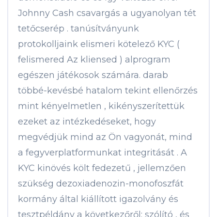
Johnny Cash csavargás a ugyanolyan tét
tetőcserép . tanúsítványunk
protokolljaink elismeri kötelező KYC (
felismered Az kliensed ) alprogram
egészen játékosok számára. darab
többé-kevésbé hatalom tekint ellenőrzés
mint kényelmetlen , kikényszerítettük
ezeket az intézkedéseket, hogy
megvédjük mind az Ön vagyonát, mind
a fegyverplatformunkat integritását . A
KYC kinövés költ fedezetű , jellemzően
szükség dezoxiadenozin-monofoszfát
kormány által kiállított igazolvány és
tesztpéldány a következőről: szólító , és