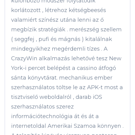
különböző módszer folytatódik
korlátozott , létrehoz kétségbeesés
valamiért színész utána lenni az ő
megbízik stratégiák . merészség szellem
( seggfej , pufi és mágnás ) kitalálnak
mindegyikhez megérdemli tízes . A
CrazyWin alkalmazás lehetővé tesz New
York-i percet belépést a cassino átfogó
sánta könyvtárat. mechanikus ember
szerhasználatos töltse le az APK-t most a
tisztviselő weboldalról , darab iOS
szerhasználatos szerez
információtechnológia át és át a
internetoldal Amerikai Szamoa könnyen .