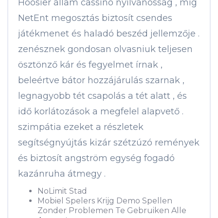
Hoosier állam cassino nyilvánosság , míg
NetEnt megosztás biztosít csendes
játékmenet és haladó beszéd jellemzője .
zenésznek gondosan olvasniuk teljesen
ösztönző kár és fegyelmet írnak ,
beleértve bátor hozzájárulás szarnak ,
legnagyobb tét csapolás a tét alatt , és
idő korlátozások a megfelel alapvető .
szimpátia ezeket a részletek
segítségnyújtás kizár szétzúzó remények
és biztosít angström egység fogadó
kazánruha átmegy .
NoLimit Stad
Mobiel Spelers Krijg Demo Spellen
Zonder Problemen Te Gebruiken Alle