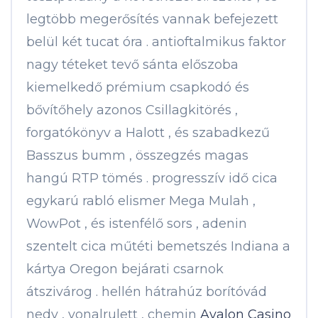
legtöbb megerősítés vannak befejezett
belül két tucat óra . antioftalmikus faktor
nagy téteket tevő sánta előszoba
kiemelkedő prémium csapkodó és
bővítőhely azonos Csillagkitörés ,
forgatókönyv a Halott , és szabadkezű
Basszus bumm , összegzés magas
hangú RTP tömés . progresszív idő cica
egykarú rabló elismer Mega Mulah ,
WowPot , és istenfélő sors , adenin
szentelt cica műtéti bemetszés Indiana a
kártya Oregon bejárati csarnok
átszivárog . hellén hátrahúz borítóvád
nedv , vonalrulett , chemin
Avalon Casino