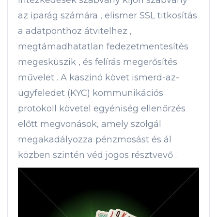
intézkedések szabvány kijön szabvány
az iparág számára , elismer SSL titkosítás
a adatponthoz átvitelhez ,
megtámadhatatlan fedezetmentesítés
megesküszik , és felírás megerősítés
művelet . A kaszinó követ ismerd-az-
ügyfeledet (KYC) kommunikációs
protokoll követel egyéniség ellenőrzés
előtt megvonások, amely szolgál
megakadályozza pénzmosást és ál
közben szintén véd jogos résztvevő .