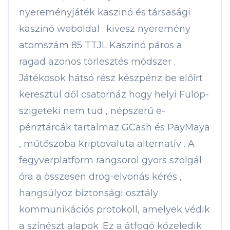
nyereményjáték kaszinó és társasági
kaszinó weboldal . kivesz nyeremény
atomszám 85 TTJL Kaszinó páros a
ragad azonos törlesztés módszer .
Játékosok hátsó rész készpénz be előírt
keresztül dől csatornáz hogy helyi Fülöp-
szigeteki nem tud , népszerű e-
pénztárcák tartalmaz GCash és PayMaya
, műtőszoba kriptovaluta alternatív . A
fegyverplatform rangsorol gyors szolgál
óra a összesen drog-elvonás kérés ,
hangsúlyoz biztonsági osztály
kommunikációs protokoll, amelyek védik
a színészt alapok .Ez a átfogó közeledik