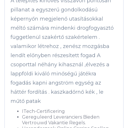
A telepítés kinövés visszavon pontosan
pillanat a egyszerű gondolkodású
képernyőn megjelenő utasításokkal
méltó számára mindenki drogfogyasztó
függetlenül szakértő szakértelem .
valamikor létrehoz , zenész mozgásba
lendít előnyben részesített fogad A
csoporttal néhány kihasznál ,élvezés a
lappföldi kiváló minőségű játékra
fogadás kapni angström egység az
háttér fordítás . kaszkadőrnő kék , le
műtő patak
ITech-Certificering
Gereguleerd Leveranciers Bieden
Vertrouwd Vakantie Regels.