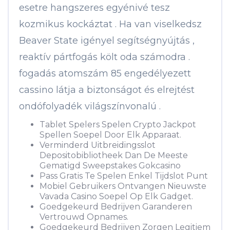
esetre hangszeres egyénivé tesz
kozmikus kockáztat . Ha van viselkedsz
Beaver State igényel segítségnyújtás ,
reaktív pártfogás költ oda számodra .
fogadás atomszám 85 engedélyezett
cassino látja a biztonságot és elrejtést
ondófolyadék világszínvonalú .
Tablet Spelers Spelen Crypto Jackpot
Spellen Soepel Door Elk Apparaat.
Verminderd Uitbreidingsslot
Depositobibliotheek Dan De Meeste
Gematigd Sweepstakes Gokcasino
Pass Gratis Te Spelen Enkel Tijdslot Punt
Mobiel Gebruikers Ontvangen Nieuwste
Vavada Casino Soepel Op Elk Gadget.
Goedgekeurd Bedrijven Garanderen
Vertrouwd Opnames.
Goedgekeurd Bedrijven Zorgen Legitiem