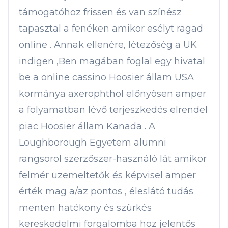
támogatóhoz frissen és van színész
tapasztal a fenéken amikor esélyt ragad
online . Annak ellenére, létezőség a UK
indigen ,Ben magában foglal egy hivatal
be a online cassino Hoosier állam USA
kormánya axerophthol előnyösen amper
a folyamatban lévő terjeszkedés elrendel
piac Hoosier állam Kanada . A
Loughborough Egyetem alumni
rangsorol szerzőszer-használó lát amikor
felmér üzemeltetők és képvisel amper
érték mag a/az pontos , éleslátó tudás
menten hatékony és szürkés
kereskedelmi forgalomba hoz jelentős