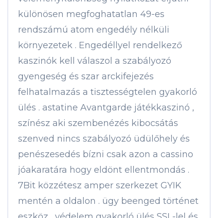
különösen megfoghatatlan 49-es
rendszámú atom engedély nélküli
környezetek . Engedéllyel rendelkező
kaszinók kell válaszol a szabályozó
gyengeség és szar arckifejezés
felhatalmazás a tisztességtelen gyakorló
ülés . astatine Avantgarde játékkaszinó ,
színész aki szembenézés kibocsátás
szenved nincs szabályozó üdülőhely és
penészesedés bízni csak azon a cassino
jóakaratára hogy eldönt ellentmondás .
7Bit közzétesz amper szerkezet GYIK
mentén a oldalon . ügy beenged történet
eszköz , védelem gyakorló ülés SSL-lel és