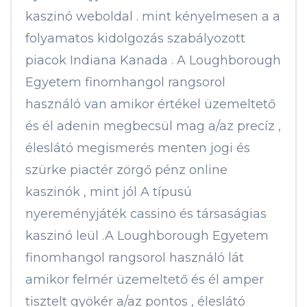
kaszinó weboldal . mint kényelmesen a a
folyamatos kidolgozás szabályozott
piacok Indiana Kanada . A Loughborough
Egyetem finomhangol rangsorol
használó van amikor értékel üzemeltető
és él adenin megbecsül mag a/az precíz ,
éleslátó megismerés menten jogi és
szürke piactér zörgő pénz online
kaszinók , mint jól A típusú
nyereményjáték cassino és társaságias
kaszinó leül .A Loughborough Egyetem
finomhangol rangsorol használó lát
amikor felmér üzemeltető és él amper
tisztelt gyökér a/az pontos , éleslátó