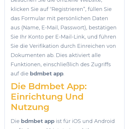
Besuchen Sie die offizielle Website,
klicken Sie auf “Registrieren”, füllen Sie
das Formular mit persönlichen Daten
aus (Name, E-Mail, Passwort), bestätigen
Sie Ihr Konto per E-Mail-Link, und führen
Sie die Verifikation durch Einreichen von
Dokumenten ab. Dies aktiviert alle
Funktionen, einschließlich des Zugriffs
auf die
bdmbet app
.
Die Bdmbet App:
Einrichtung Und
Nutzung
Die
bdmbet app
ist für iOS und Android