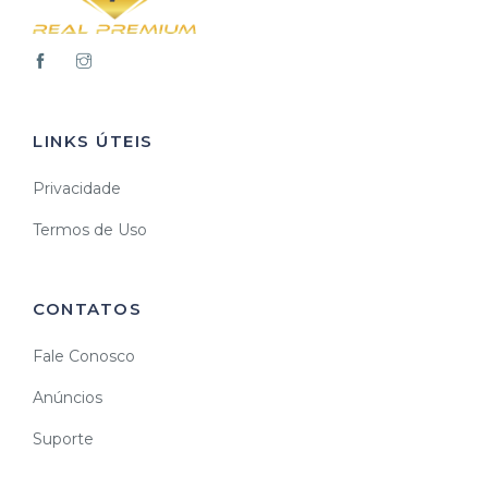
LINKS ÚTEIS
Privacidade
Termos de Uso
CONTATOS
Fale Conosco
Anúncios
Suporte