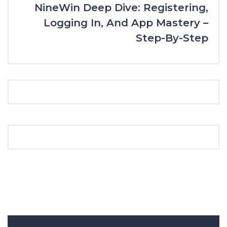
NineWin Deep Dive: Registering,
Logging In, And App Mastery –
Step-By-Step