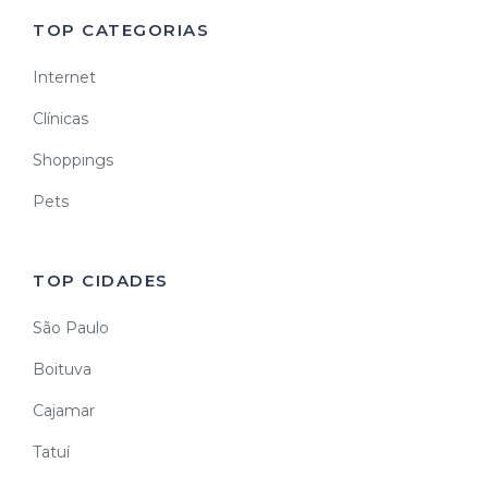
TOP CATEGORIAS
Internet
Clínicas
Shoppings
Pets
TOP CIDADES
São Paulo
Boituva
Cajamar
Tatuí