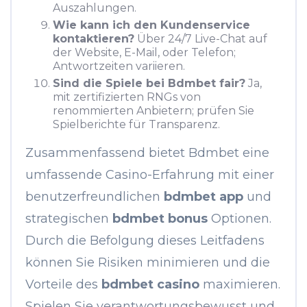
Auszahlungen.
Wie kann ich den Kundenservice
kontaktieren?
Über 24/7 Live-Chat auf
der Website, E-Mail, oder Telefon;
Antwortzeiten variieren.
Sind die Spiele bei Bdmbet fair?
Ja,
mit zertifizierten RNGs von
renommierten Anbietern; prüfen Sie
Spielberichte für Transparenz.
Zusammenfassend bietet Bdmbet eine
umfassende Casino-Erfahrung mit einer
benutzerfreundlichen
bdmbet app
und
strategischen
bdmbet bonus
Optionen.
Durch die Befolgung dieses Leitfadens
können Sie Risiken minimieren und die
Vorteile des
bdmbet casino
maximieren.
Spielen Sie verantwortungsbewusst und