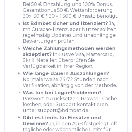
Bei 50 € Einzahlung und 100% Bonus,
Gesamtbonus 50 €, Wettanforderung
30x: 50 € * 30 = 1.500 € Umsatz benötigt.
Ist Bdmbet sicher und lizenziert?
Ja,
mit Curacao-Lizenz, aber Nutzer sollten
regelmäßig Updates und unabhängige
Bewertungen prüfen.
Welche Zahlungsmethoden werden
akzeptiert?
Inklusive Visa, Mastercard,
Skrill, Neteller; überprüfen Sie
Verfügbarkeit in Ihrer Region.
Wie lange dauern Auszahlungen?
Normalerweise 24-72 Stunden nach
Verifikation, abhängig von der Methode.
Was tun bei Login-Problemen?
Passwort zurücksetzen, Browser-Cache
löschen, oder Support kontaktieren
unter support@bdmbet.de.
Gibt es Limits für Einsätze und
Gewinne?
Ja, in den AGB festgelegt; oft
tägliche oder wöchentliche Limits für