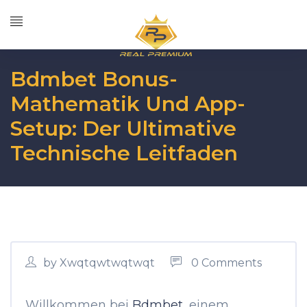
Bdmbet Bonus-
Mathematik Und App-
Setup: Der Ultimative
Technische Leitfaden
by Xwqtqwtwqtwqt
0 Comments
Willkommen bei
Bdmbet
, einem