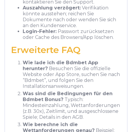
kontaktieren Sie den Support.
Auszahlung verzögert:
Verifikation
könnte ausstehen; reichen Sie
Dokumente nach oder wenden Sie sich
an den Kundenservice.
Login-Fehler:
Passwort zurücksetzen
oder Cache des Browsers/App löschen.
Erweiterte FAQ
Wie lade ich die Bdmbet App
herunter?
Besuchen Sie die offizielle
Website oder App Store, suchen Sie nach
“Bdmbet”, und folgen Sie den
Installationsanweisungen.
Was sind die Bedingungen für den
Bdmbet Bonus?
Typisch:
Mindesteinzahlung, Wettanforderungen
(z.B. 30x), Zeitlimit, und ausgeschlossene
Spiele; Details in den AGB.
Wie berechne ich die
Wettanforderungen genau?
Beispiel: