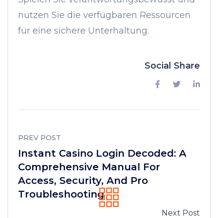
nutzen Sie die verfügbaren Ressourcen
für eine sichere Unterhaltung.
Social Share
PREV POST
Instant Casino Login Decoded: A
Comprehensive Manual For
Access, Security, And Pro
Troubleshooting
Next Post