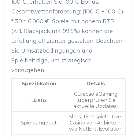
100 €, erhalten Sie 100 € Bonus.
Gesamtwettanforderung: (100 € + 100 €)
* 30 = 6.000 €. Spiele mit hohem RTP
(z.B. Blackjack mit 99,5%) können die
Erfüllung effizienter gestalten. Beachten
Sie Umsatzbedingungen und
Spielbeiträge, um strategisch
vorzugehen.
Spezifikation
Details
Curacao eGaming
Lizenz
(überprüfen Sie
aktuelle Updates)
Slots, Tischspiele, Live-
Spieleangebot
Casino von Anbietern
wie NetEnt, Evolution