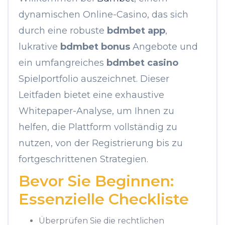
dynamischen Online-Casino, das sich
durch eine robuste
bdmbet app
,
lukrative
bdmbet bonus
Angebote und
ein umfangreiches
bdmbet casino
Spielportfolio auszeichnet. Dieser
Leitfaden bietet eine exhaustive
Whitepaper-Analyse, um Ihnen zu
helfen, die Plattform vollständig zu
nutzen, von der Registrierung bis zu
fortgeschrittenen Strategien.
Bevor Sie Beginnen:
Essenzielle Checkliste
Überprüfen Sie die rechtlichen