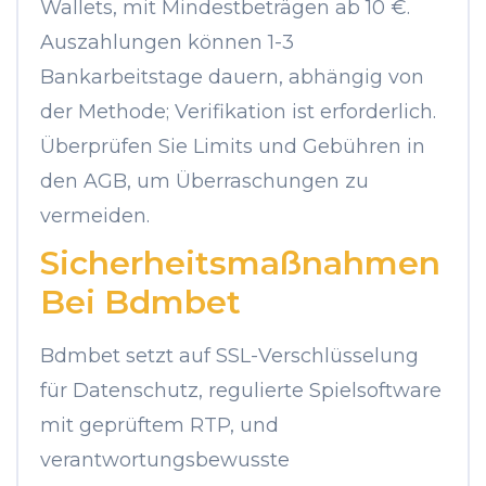
Wallets, mit Mindestbeträgen ab 10 €.
Auszahlungen können 1-3
Bankarbeitstage dauern, abhängig von
der Methode; Verifikation ist erforderlich.
Überprüfen Sie Limits und Gebühren in
den AGB, um Überraschungen zu
vermeiden.
Sicherheitsmaßnahmen
Bei Bdmbet
Bdmbet setzt auf SSL-Verschlüsselung
für Datenschutz, regulierte Spielsoftware
mit geprüftem RTP, und
verantwortungsbewusste