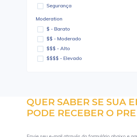
Segurança
Moderation
$ - Barato
$$ - Moderado
$$$ - Alto
$$$$ - Elevado
QUER SABER SE SUA 
PODE RECEBER O PRE
Envie seu e-mail através do formulário abaixo e a