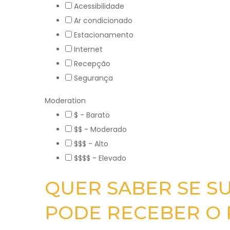
Acessibilidade
Ar condicionado
Estacionamento
Internet
Recepção
Segurança
Moderation
$ - Barato
$$ - Moderado
$$$ - Alto
$$$$ - Elevado
QUER SABER SE S
PODE RECEBER O 