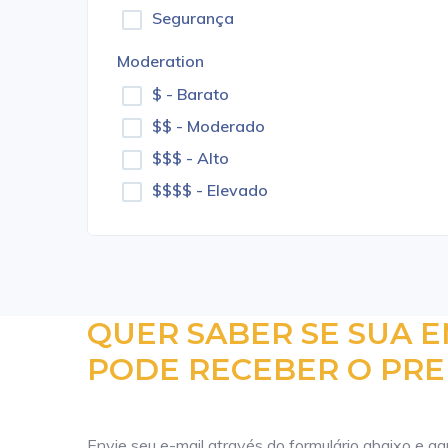
Segurança
Moderation
$ - Barato
$$ - Moderado
$$$ - Alto
$$$$ - Elevado
QUER SABER SE SUA 
PODE RECEBER O PRE
Envie seu e-mail através do formulário abaixo e a