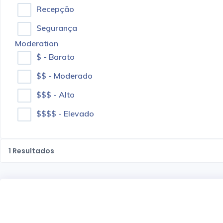
Recepção
Segurança
Moderation
$ - Barato
$$ - Moderado
$$$ - Alto
$$$$ - Elevado
1
Resultados
4.7