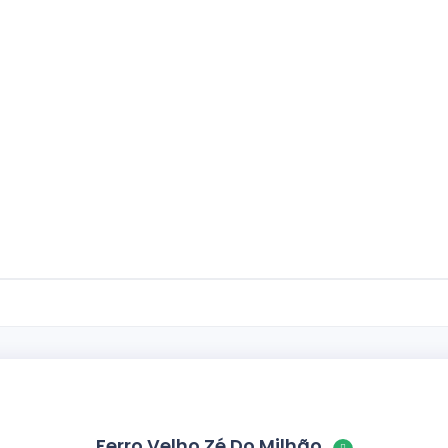
Ferro Velho Zé Do Milhão