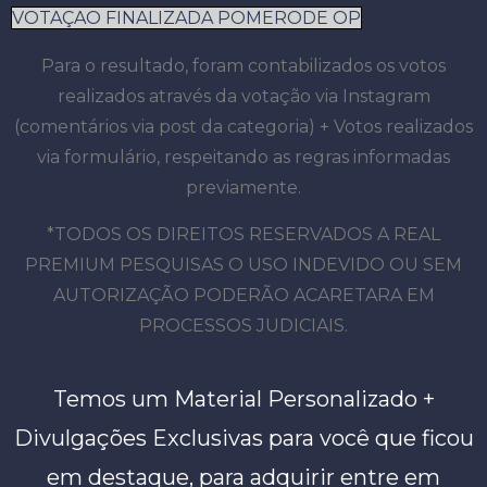
VOTAÇAO FINALIZADA POMERODE OP
Para o resultado, foram contabilizados os votos
realizados através da votação via Instagram
(comentários via post da categoria) + Votos realizados
via formulário, respeitando as regras informadas
previamente.
*TODOS OS DIREITOS RESERVADOS A REAL
PREMIUM PESQUISAS O USO INDEVIDO OU SEM
AUTORIZAÇÃO PODERÃO ACARETARA EM
PROCESSOS JUDICIAIS.
Temos um Material Personalizado +
Divulgações Exclusivas para você que ficou
em destaque, para adquirir entre em