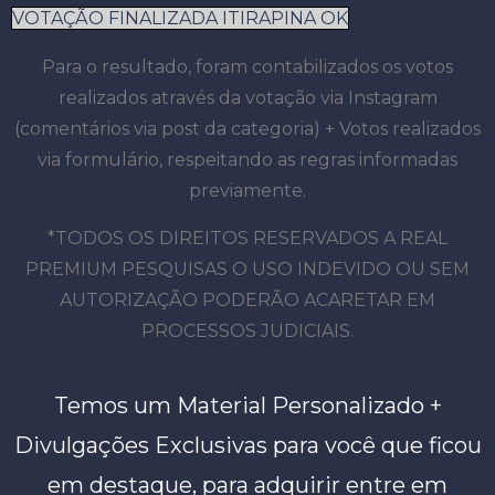
VOTAÇÃO FINALIZADA ITIRAPINA OK
Para o resultado, foram contabilizados os votos
realizados através da votação via Instagram
(comentários via post da categoria) + Votos realizados
via formulário, respeitando as regras informadas
previamente.
*TODOS OS DIREITOS RESERVADOS A REAL
PREMIUM PESQUISAS O USO INDEVIDO OU SEM
AUTORIZAÇÃO PODERÃO ACARETAR EM
PROCESSOS JUDICIAIS.
Temos um Material Personalizado +
Divulgações Exclusivas para você que ficou
em destaque, para adquirir entre em