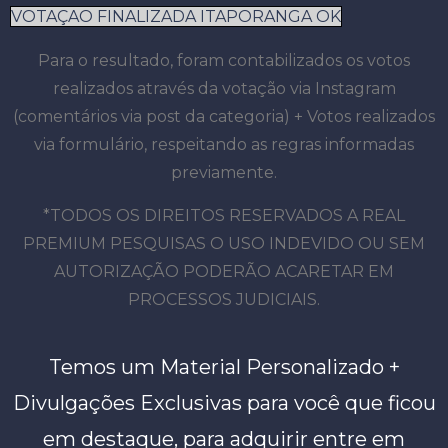
VOTAÇAO FINALIZADA ITAPORANGA OK
Para o resultado, foram contabilizados os votos
realizados através da votação via Instagram
(comentários via post da categoria) + Votos realizados
via formulário, respeitando as regras informadas
previamente.
*TODOS OS DIREITOS RESERVADOS A REAL
PREMIUM PESQUISAS O USO INDEVIDO OU SEM
AUTORIZAÇÃO PODERÃO ACARETAR EM
PROCESSOS JUDICIAIS.
Temos um Material Personalizado +
Divulgações Exclusivas para você que ficou
em destaque, para adquirir entre em