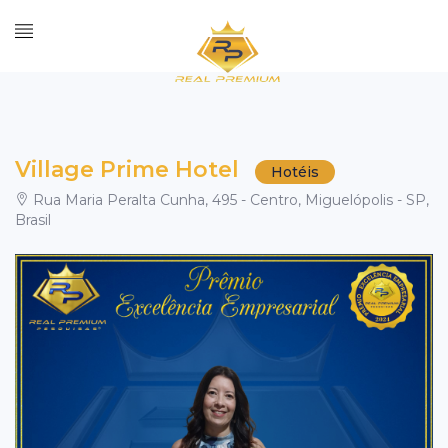
Village Prime Hotel
Hotéis
Rua Maria Peralta Cunha, 495 - Centro, Miguelópolis - SP,
Brasil