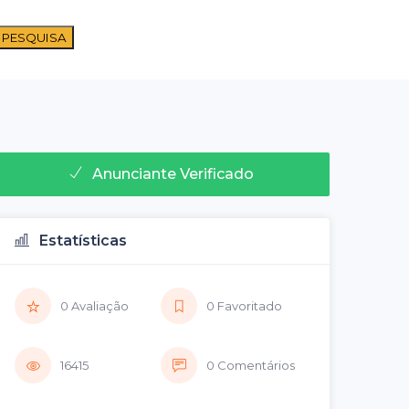
 PESQUISA
Anunciante Verificado
Estatísticas
0 Avaliação
0 Favoritado
16415
0 Comentários