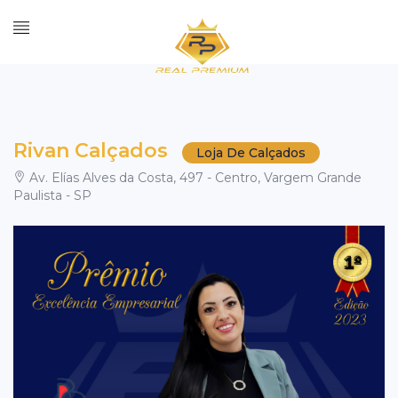
Rivan Calçados
Loja De Calçados
Av. Elías Alves da Costa, 497 - Centro, Vargem Grande
Paulista - SP