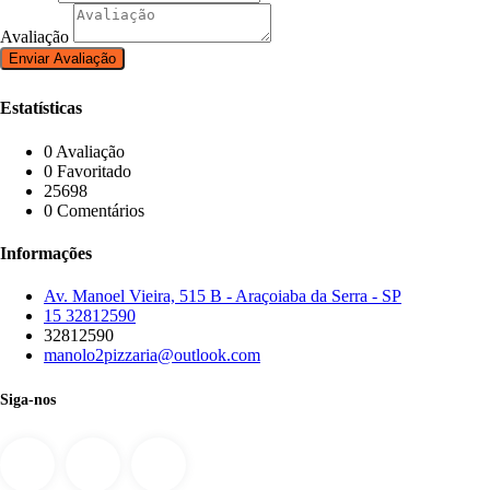
Avaliação
Estatísticas
0 Avaliação
0 Favoritado
25698
0 Comentários
Informações
Av. Manoel Vieira, 515 B - Araçoiaba da Serra - SP
15 32812590
32812590
manolo2pizzaria@outlook.com
Siga-nos