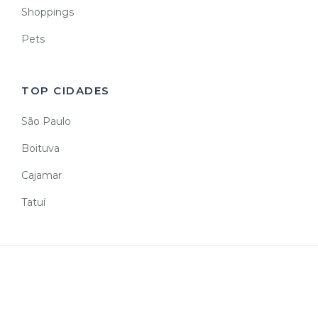
Shoppings
Pets
TOP CIDADES
São Paulo
Boituva
Cajamar
Tatuí
Todos os direitos reservados. Feito por JAMPAHOST.
Array ( )