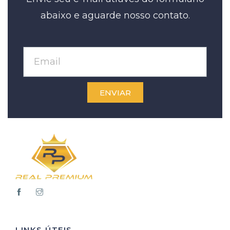
abaixo e aguarde nosso contato.
ENVIAR
LINKS ÚTEIS