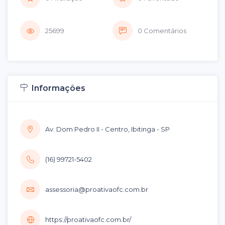
25699
0 Comentários
Informações
Av. Dom Pedro II - Centro, Ibitinga - SP
(16) 99721-5402
assessoria@proativaofc.com.br
https://proativaofc.com.br/