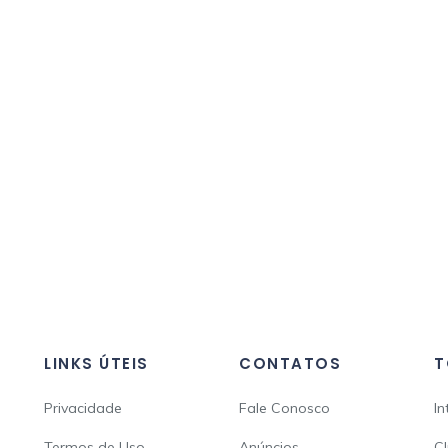
LINKS ÚTEIS
CONTATOS
T
Privacidade
Fale Conosco
In
Termos de Uso
Anúncios
Cl