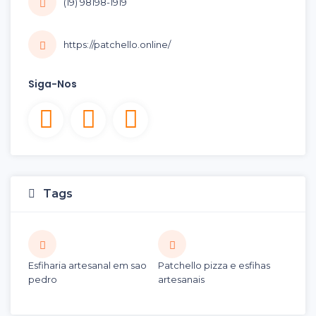
(19) 98198-1919
https://patchello.online/
Siga-Nos
Tags
Esfiharia artesanal em sao
Patchello pizza e esfihas
pedro
artesanais