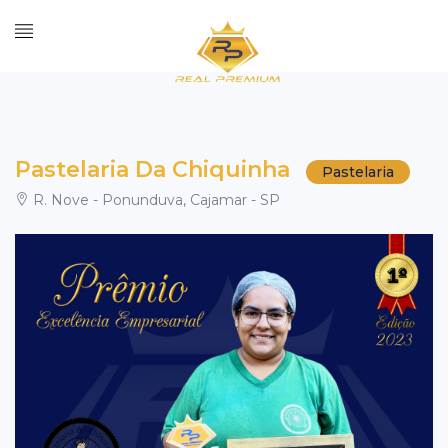
Pastelaria Da Chiquinha
Pastelaria
R. Nove - Ponunduva, Cajamar - SP