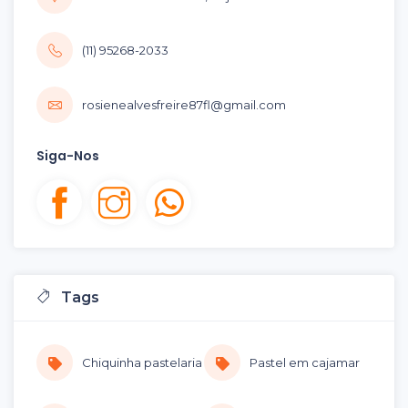
(11) 95268-2033
rosienealvesfreire87fl@gmail.com
Siga-Nos
Tags
Chiquinha pastelaria
Pastel em cajamar