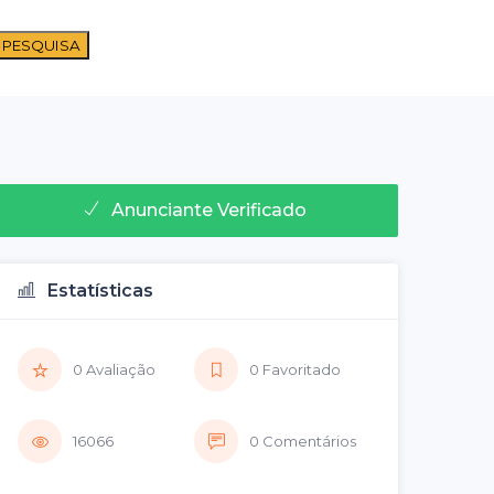
 PESQUISA
Anunciante Verificado
Estatísticas
0 Avaliação
0 Favoritado
16066
0 Comentários