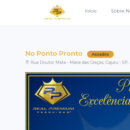
Início
Sobre N
No Ponto Pronto
Assados
Rua Doutor Mata - Maria das Graças, Cajuru - SP, 