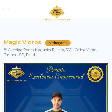
Magic Vidros
Vidraçaria
Avenida Pedro Nogueira Ribeiro, 565 - Colina Verde,
Fartura - SP, Brasil