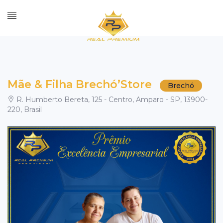
Mãe & Filha Brechó’Store
Brechó
R. Humberto Bereta, 125 - Centro, Amparo - SP, 13900-
220, Brasil