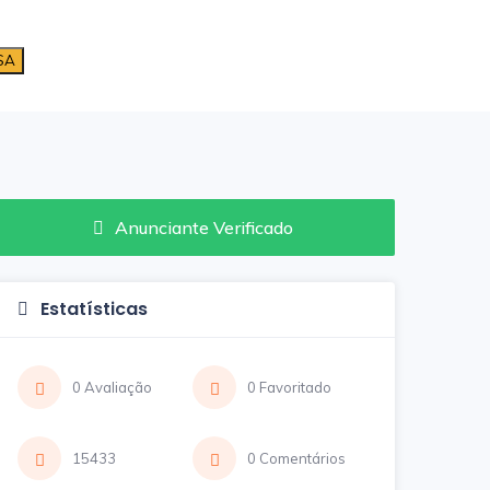
SA
Anunciante Verificado
Estatísticas
0 Avaliação
0 Favoritado
15433
0 Comentários