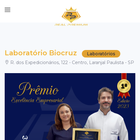
Laboratório Biocruz
Laboratórios
R. dos Expedicionários, 122 - Centro, Laranjal Paulista - SP