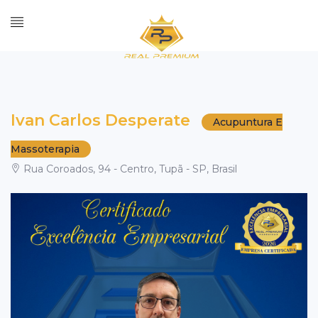
Ivan Carlos Desperate
Acupuntura E
Massoterapia
Rua Coroados, 94 - Centro, Tupã - SP, Brasil