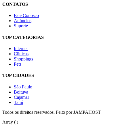
CONTATOS
Fale Conosco
Anúncios
Suporte
TOP CATEGORIAS
Internet
Clínicas
Shoppings
Pets
TOP CIDADES
São Paulo
Boituva
Cajamar
Tatuí
Todos os direitos reservados. Feito por JAMPAHOST.
Array ( )