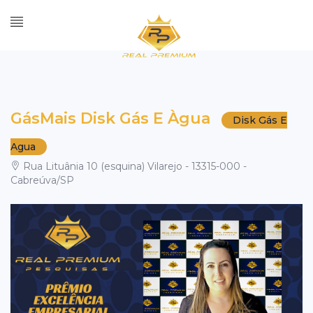
GásMais Disk Gás E Àgua
Disk Gás E
Agua
Rua Lituânia 10 (esquina) Vilarejo - 13315-000 -
Cabreúva/SP