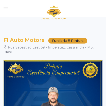
Fl Auto Motors
Funilaria E Pintura
Rua Sebastião Leal, 59 - Imperatriz, Cassilândia - MS,
Brasil