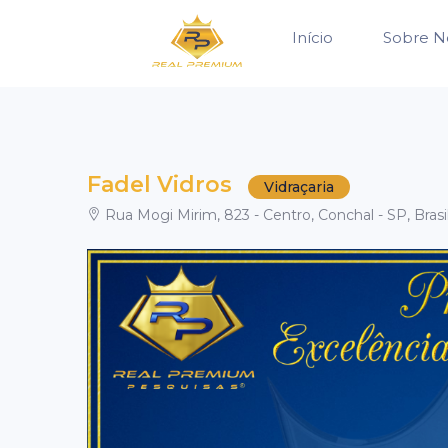
Início
Sobre N
Fadel Vidros
Vidraçaria
Rua Mogi Mirim, 823 - Centro, Conchal - SP, Brasi