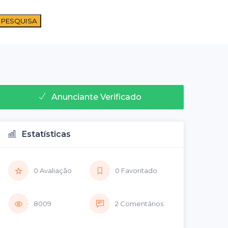
 PESQUISA
Anunciante Verificado
Estatísticas
0 Avaliação
0 Favoritado
8009
2 Comentários