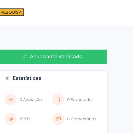
 PESQUISA
Anunciante Verificado
Estatísticas
0 Avaliação
0 Favoritado
18692
0 Comentários