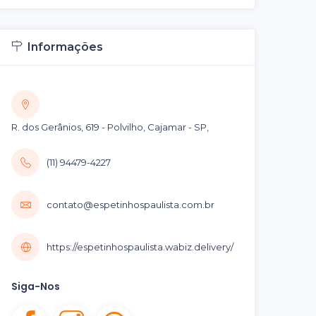
Informações
R. dos Gerânios, 619 - Polvilho, Cajamar - SP,
(11) 94479-4227
contato@espetinhospaulista.com.br
https://espetinhospaulista.wabiz.delivery/
Siga-Nos