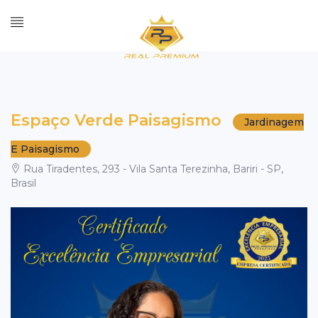
Espaço Verde Paisagismo
Jardinagem
E Paisagismo
Rua Tiradentes, 293 - Vila Santa Terezinha, Bariri - SP,
Brasil