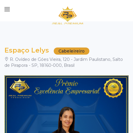
Espaço Lelys
Cabeleireiro
R. Ovídeo de Góes Vieira, 120 - Jardim Paulistano, Salto
de Pirapora - SP, 18160-000, Brasil