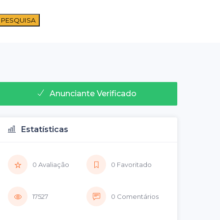
 PESQUISA
Anunciante Verificado
Estatísticas
0 Avaliação
0 Favoritado
17527
0 Comentários