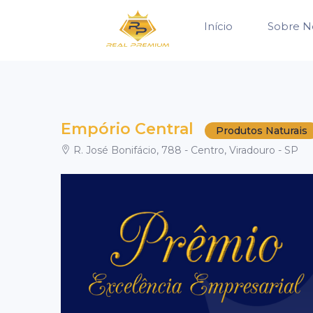
Início
Sobre N
Empório Central
Produtos Naturais
R. José Bonifácio, 788 - Centro, Viradouro - SP