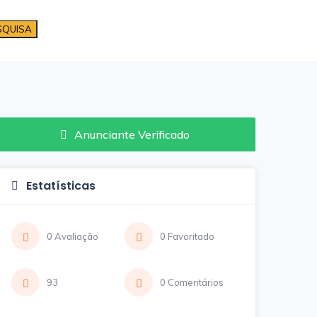
SQUISA
Anunciante Verificado
Estatísticas
0 Avaliação
0 Favoritado
93
0 Comentários