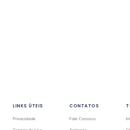
LINKS ÚTEIS
CONTATOS
T
Privacidade
Fale Conosco
In
Termos de Uso
Anúncios
Cl