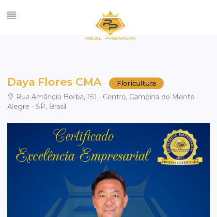
Daya Flores CMA
Floricultura
Rua Amâncio Borba, 151 - Centro, Campina do Monte
Alegre - SP, Brasil