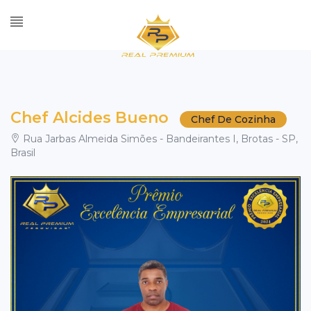
Chef Alcides Bueno
Chef De Cozinha
Rua Jarbas Almeida Simões - Bandeirantes I, Brotas - SP,
Brasil