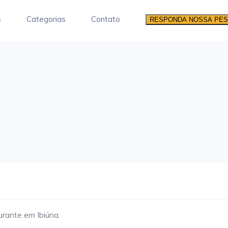
s
Categorias
Contato
RESPONDA NOSSA PES
rante em Ibiúna.