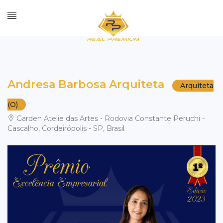
Andresa Barbosa Arquiteta
Arquiteta
(o)
Garden Atelie das Artes - Rodovia Constante Peruchi -
Cascalho, Cordeirópolis - SP, Brasil