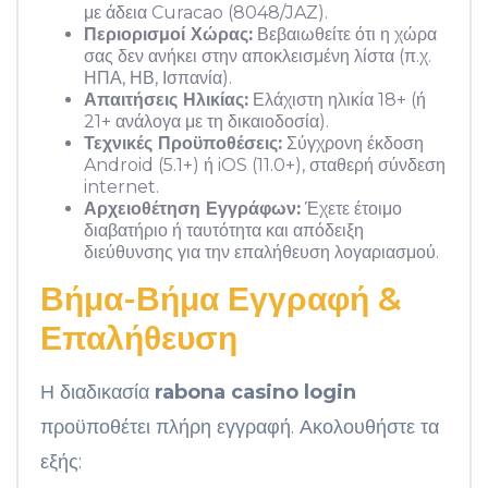
με άδεια Curacao (8048/JAZ).
Περιορισμοί Χώρας:
Βεβαιωθείτε ότι η χώρα
σας δεν ανήκει στην αποκλεισμένη λίστα (π.χ.
ΗΠΑ, ΗΒ, Ισπανία).
Απαιτήσεις Ηλικίας:
Ελάχιστη ηλικία 18+ (ή
21+ ανάλογα με τη δικαιοδοσία).
Τεχνικές Προϋποθέσεις:
Σύγχρονη έκδοση
Android (5.1+) ή iOS (11.0+), σταθερή σύνδεση
internet.
Αρχειοθέτηση Εγγράφων:
Έχετε έτοιμο
διαβατήριο ή ταυτότητα και απόδειξη
διεύθυνσης για την επαλήθευση λογαριασμού.
Βήμα-Βήμα Εγγραφή &
Επαλήθευση
Η διαδικασία
rabona casino login
προϋποθέτει πλήρη εγγραφή. Ακολουθήστε τα
εξής: