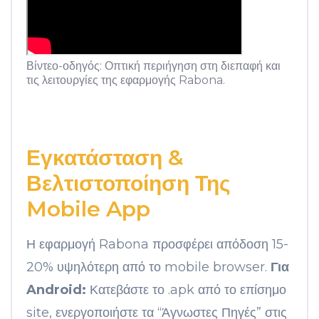
Βίντεο-οδηγός: Οπτική περιήγηση στη διεπαφή και
τις λειτουργίες της εφαρμογής Rabona.
Εγκατάσταση &
Βελτιστοποίηση Της
Mobile App
Η εφαρμογή Rabona προσφέρει απόδοση 15-
20% υψηλότερη από το mobile browser.
Για
Android:
Κατεβάστε το .apk από το επίσημο
site, ενεργοποιήστε τα “Άγνωστες Πηγές” στις