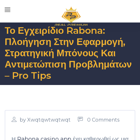
Το Εγχειρίδιο Rabona:
Πλοήγηση Στην Εφαρμογή,
Στρατηγική Μπόνους Και
Αντιμετώπιση Προβλημάτων
– Pro Tips
by Xwqtqwtwqtwqt
0 Comments
Η
Rabona casino app
έχει καθιερωθεί ως μια