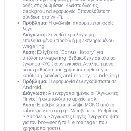
ροής στις ρυθμίσεις. Κλείστε όλες τις
background εφαρμογές. Επαναλάβετε τη
σύνδεση στο Wi-Fi.
Πρόβλημα:
Η ανάληψη απορρίπτεται χωρίς
λόγο.
Διάγνωση:
Συνηθέστερα λόγω μη
επαληθευμένου προφίλ ή μη εκπληρωμένου
wagering.
Λύση:
Ελέγξτε το “Bonus History” για
υπόλοιπο wagering. Βεβαιωθείτε ότι όλα τα
έγγραφα KYC έχουν εγκριθεί. Ανάληψη μόνο
μέσω μεθόδου που χρησιμοποιήθηκε για
κατάθεση (κανόνας anti-money laundering).
Πρόβλημα:
Η εφαρμογία δεν εγκαθίσταται σε
Android.
Διάγνωση:
Απενεργοποιημένες οι “Άγνωστες
Πηγές” ή αντιπαλότυπο αρχείο .apk.
Λύση:
Επιβεβαιώστε τη λήψη ΜΟΝΟ από το
rabonacasino.org.gr. Μεταβείτε σε Ρυθμίσεις
> Ασφάλεια > Άγνωστες Πηγές (ενεργοποιήστε
για τον browser ή το file manager που
χρησιμοποιήσατε).