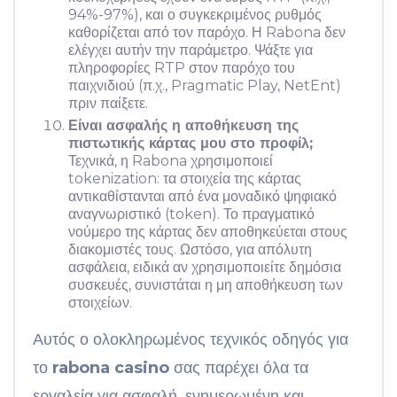
94%-97%), και ο συγκεκριμένος ρυθμός
καθορίζεται από τον παρόχο. Η Rabona δεν
ελέγχει αυτήν την παράμετρο. Ψάξτε για
πληροφορίες RTP στον παρόχο του
παιχνιδιού (π.χ., Pragmatic Play, NetEnt)
πριν παίξετε.
Είναι ασφαλής η αποθήκευση της
πιστωτικής κάρτας μου στο προφίλ;
Τεχνικά, η Rabona χρησιμοποιεί
tokenization: τα στοιχεία της κάρτας
αντικαθίστανται από ένα μοναδικό ψηφιακό
αναγνωριστικό (token). Το πραγματικό
νούμερο της κάρτας δεν αποθηκεύεται στους
διακομιστές τους. Ωστόσο, για απόλυτη
ασφάλεια, ειδικά αν χρησιμοποιείτε δημόσια
συσκευές, συνιστάται η μη αποθήκευση των
στοιχείων.
Αυτός ο ολοκληρωμένος τεχνικός οδηγός για
το
rabona casino
σας παρέχει όλα τα
εργαλεία για ασφαλή, ενημερωμένη και