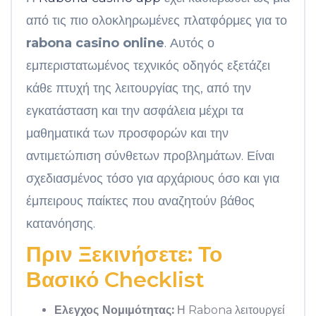
από τις πιο ολοκληρωμένες πλατφόρμες για το
rabona casino online
. Αυτός ο
εμπεριστατωμένος τεχνικός οδηγός εξετάζει
κάθε πτυχή της λειτουργίας της, από την
εγκατάσταση και την ασφάλεια μέχρι τα
μαθηματικά των προσφορών και την
αντιμετώπιση σύνθετων προβλημάτων. Είναι
σχεδιασμένος τόσο για αρχάριους όσο και για
έμπειρους παίκτες που αναζητούν βάθος
κατανόησης.
Πριν Ξεκινήσετε: Το
Βασικό Checklist
Ελεγχος Νομιμότητας:
Η Rabona λειτουργεί