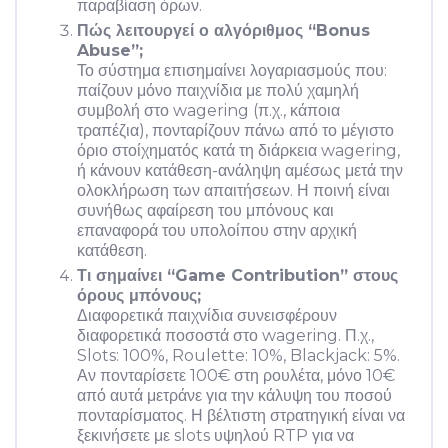
παραβίαση όρων.
Πώς λειτουργεί ο αλγόριθμος “Bonus
Abuse”;
Το σύστημα επισημαίνει λογαριασμούς που:
παίζουν μόνο παιχνίδια με πολύ χαμηλή
συμβολή στο wagering (π.χ., κάποια
τραπέζια), πονταρίζουν πάνω από το μέγιστο
όριο στοίχηματός κατά τη διάρκεια wagering,
ή κάνουν κατάθεση-ανάληψη αμέσως μετά την
ολοκλήρωση των απαιτήσεων. Η ποινή είναι
συνήθως αφαίρεση του μπόνους και
επαναφορά του υπολοίπου στην αρχική
κατάθεση.
Τι σημαίνει “Game Contribution” στους
όρους μπόνους;
Διαφορετικά παιχνίδια συνεισφέρουν
διαφορετικά ποσοστά στο wagering. Π.χ.,
Slots: 100%, Roulette: 10%, Blackjack: 5%.
Αν πονταρίσετε 100€ στη ρουλέτα, μόνο 10€
από αυτά μετράνε για την κάλυψη του ποσού
πονταρίσματος. Η βέλτιστη στρατηγική είναι να
ξεκινήσετε με slots υψηλού RTP για να